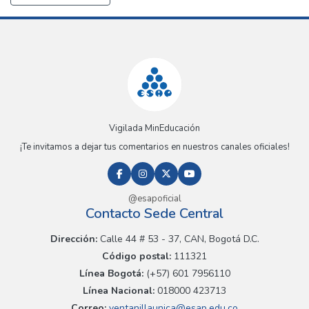
Vigilada MinEducación
¡Te invitamos a dejar tus comentarios en nuestros canales oficiales!
@esapoficial
Contacto Sede Central
Dirección:
Calle 44 # 53 - 37, CAN, Bogotá D.C.
Código postal:
111321
Línea Bogotá:
(+57) 601 7956110
Línea Nacional:
018000 423713
Correo:
ventanillaunica@esap.edu.co