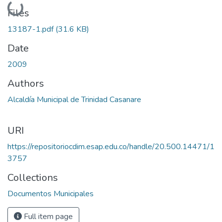
Loading...
Files
13187-1.pdf
(31.6 KB)
Date
2009
Authors
Alcaldía Municipal de Trinidad Casanare
URI
https://repositoriocdim.esap.edu.co/handle/20.500.14471/1
3757
Collections
Documentos Municipales
Full item page