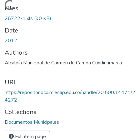
Loading...
Files
28722-1.xls
(90 KB)
Date
2012
Authors
Alcaldía Municipal de Carmen de Carupa Cundinamarca
URI
https://repositoriocdim.esap.edu.co/handle/20.500.14471/2
4272
Collections
Documentos Municipales
Full item page