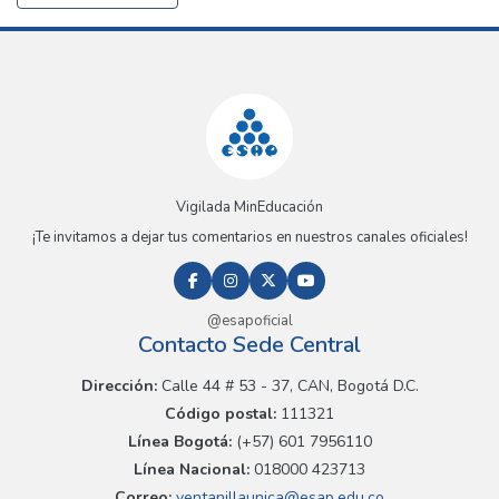
Vigilada MinEducación
¡Te invitamos a dejar tus comentarios en nuestros canales oficiales!
@esapoficial
Contacto Sede Central
Dirección:
Calle 44 # 53 - 37, CAN, Bogotá D.C.
Código postal:
111321
Línea Bogotá:
(+57) 601 7956110
Línea Nacional:
018000 423713
Correo:
ventanillaunica@esap.edu.co