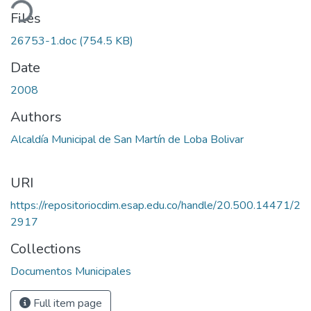
ding...
Files
26753-1.doc
(754.5 KB)
Date
2008
Authors
Alcaldía Municipal de San Martín de Loba Bolivar
URI
https://repositoriocdim.esap.edu.co/handle/20.500.14471/2
2917
Collections
Documentos Municipales
Full item page