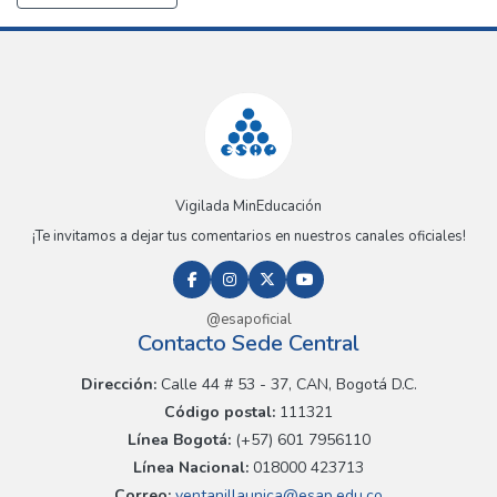
Vigilada MinEducación
¡Te invitamos a dejar tus comentarios en nuestros canales oficiales!
@esapoficial
Contacto Sede Central
Dirección:
Calle 44 # 53 - 37, CAN, Bogotá D.C.
Código postal:
111321
Línea Bogotá:
(+57) 601 7956110
Línea Nacional:
018000 423713
Correo:
ventanillaunica@esap.edu.co