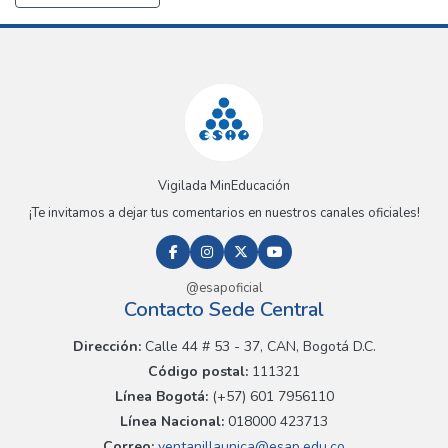
Vigilada MinEducación
¡Te invitamos a dejar tus comentarios en nuestros canales oficiales!
@esapoficial
Contacto Sede Central
Dirección:
Calle 44 # 53 - 37, CAN, Bogotá D.C.
Código postal:
111321
Línea Bogotá:
(+57) 601 7956110
Línea Nacional:
018000 423713
Correo:
ventanillaunica@esap.edu.co