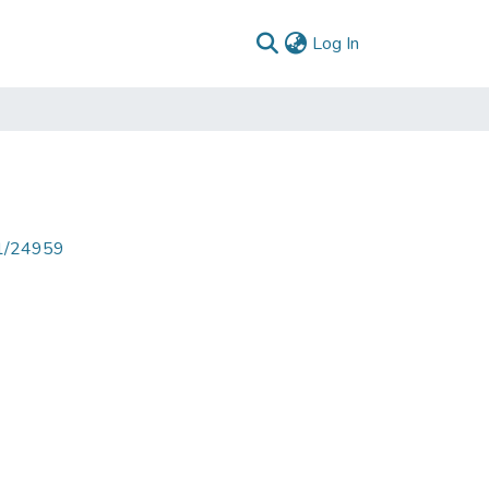
(current)
Log In
71/24959