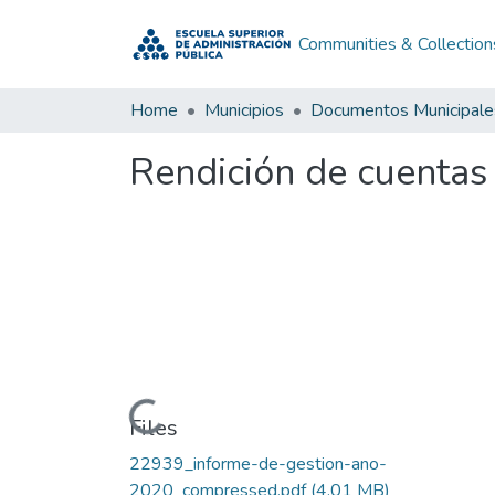
Communities & Collection
Home
Municipios
Documentos Municipale
Rendición de cuentas
Loading...
Files
22939_informe-de-gestion-ano-
2020_compressed.pdf
(4.01 MB)