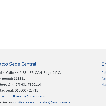
acto Sede Central
E
ión:
Calle 44 # 53 - 37, CAN, Bogotá D.C.
Pol
 postal:
111321
Ac
Bogotá:
(+57) 601 7956110
Ma
Nacional:
018000 423713
:
ventanillaunica@esap.edu.co
caciones:
notificaciones.judiciales@esap.gov.co