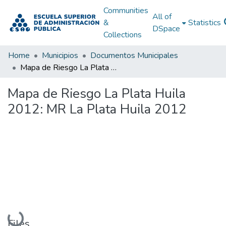
Communities
All of
&
Statistics
DSpace
Collections
Home
Municipios
Documentos Municipales
Mapa de Riesgo La Plata Huila 2012: MR La Plata Huila 2012
Mapa de Riesgo La Plata Huila
2012: MR La Plata Huila 2012
Loading...
Files