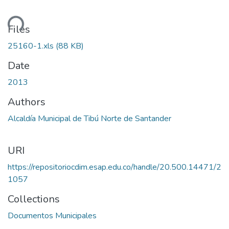
ding...
Files
25160-1.xls
(88 KB)
Date
2013
Authors
Alcaldía Municipal de Tibú Norte de Santander
URI
https://repositoriocdim.esap.edu.co/handle/20.500.14471/2
1057
Collections
Documentos Municipales