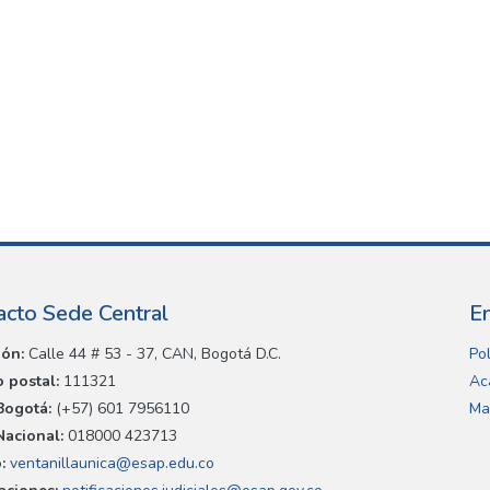
acto Sede Central
E
ión:
Calle 44 # 53 - 37, CAN, Bogotá D.C.
Pol
 postal:
111321
Ac
Bogotá:
(+57) 601 7956110
Ma
Nacional:
018000 423713
:
ventanillaunica@esap.edu.co