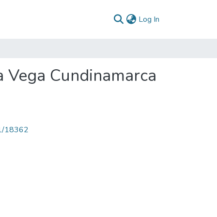
(current)
Log In
La Vega Cundinamarca
71/18362