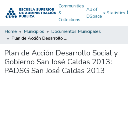
Communities
All of
&
Statistics
DSpace
Collections
Home
Municipios
Documentos Municipales
Plan de Acción Desarrollo Social y Gobierno San José Caldas 2013: PADSG San José Caldas 2013
Plan de Acción Desarrollo Social y
Gobierno San José Caldas 2013:
PADSG San José Caldas 2013
Loading...