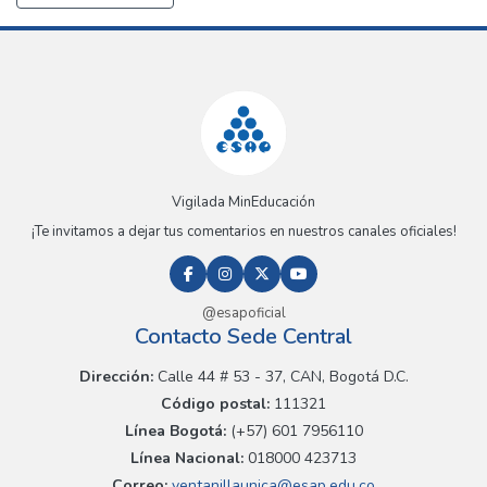
Vigilada MinEducación
¡Te invitamos a dejar tus comentarios en nuestros canales oficiales!
@esapoficial
Contacto Sede Central
Dirección:
Calle 44 # 53 - 37, CAN, Bogotá D.C.
Código postal:
111321
Línea Bogotá:
(+57) 601 7956110
Línea Nacional:
018000 423713
Correo:
ventanillaunica@esap.edu.co