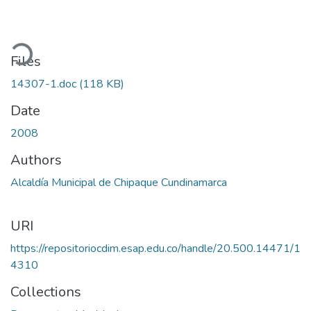
ading...
Files
14307-1.doc
(118 KB)
Date
2008
Authors
Alcaldía Municipal de Chipaque Cundinamarca
URI
https://repositoriocdim.esap.edu.co/handle/20.500.14471/1
4310
Collections