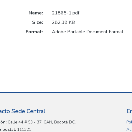
Name:
21865-1.pdf
Size:
282.38 KB
Format:
Adobe Portable Document Format
acto Sede Central
E
ión:
Calle 44 # 53 - 37, CAN, Bogotá D.C.
Pol
 postal:
111321
Ac