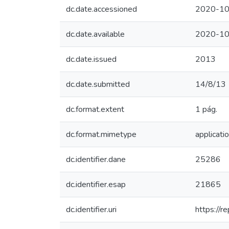
dc.date.accessioned
2020-10
dc.date.available
2020-10
dc.date.issued
2013
dc.date.submitted
14/8/13
dc.format.extent
1 pág.
dc.format.mimetype
applicati
dc.identifier.dane
25286
dc.identifier.esap
21865
dc.identifier.uri
https://