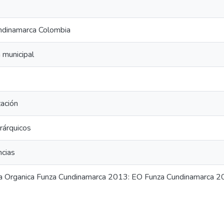
ndinamarca Colombia
a municipal
zación
erárquicos
cias
ra Organica Funza Cundinamarca 2013: EO Funza Cundinamarca 