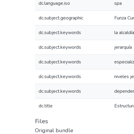
dc.language.iso
spa
dc.subject.geographic
Funza Cu
dc.subject.keywords
la alcaldí
dc.subject.keywords
jerarquía
dc.subject.keywords
especiali
dc.subject.keywords
niveles j
dc.subject.keywords
dependen
dc.title
Estructu
Files
Original bundle