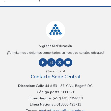
Vigilada MinEducación
¡Te invitamos a dejar tus comentarios en nuestros canales oficiales!
@esapoficial
Contacto Sede Central
Dirección:
Calle 44 # 53 - 37, CAN, Bogotá D.C.
Código postal:
111321
Línea Bogotá:
(+57) 601 7956110
Línea Nacional:
018000 423713
Correo:
ventanillaunica@esap.edu.co