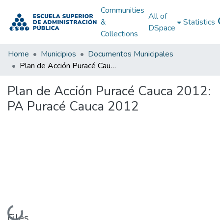
Communities
All of
&
Statistics
DSpace
Collections
Home
Municipios
Documentos Municipales
Plan de Acción Puracé Cauca 2012: PA Puracé Cauca 2012
Plan de Acción Puracé Cauca 2012:
PA Puracé Cauca 2012
Loading...
Files