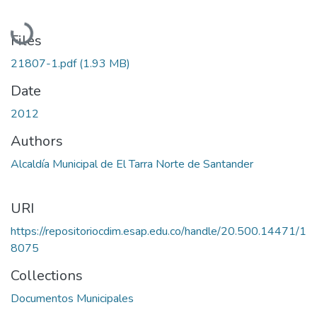
Loading...
Files
21807-1.pdf
(1.93 MB)
Date
2012
Authors
Alcaldía Municipal de El Tarra Norte de Santander
URI
https://repositoriocdim.esap.edu.co/handle/20.500.14471/1
8075
Collections
Documentos Municipales