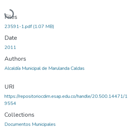
Loading...
Files
23591-1.pdf
(1.07 MB)
Date
2011
Authors
Alcaldía Municipal de Marulanda Caldas
URI
https://repositoriocdim.esap.edu.co/handle/20.500.14471/1
9554
Collections
Documentos Municipales