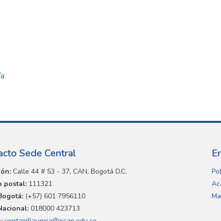
ía
acto Sede Central
E
ión:
Calle 44 # 53 - 37, CAN, Bogotá D.C.
Pol
 postal:
111321
Ac
Bogotá:
(+57) 601 7956110
Ma
Nacional:
018000 423713
:
ventanillaunica@esap.edu.co