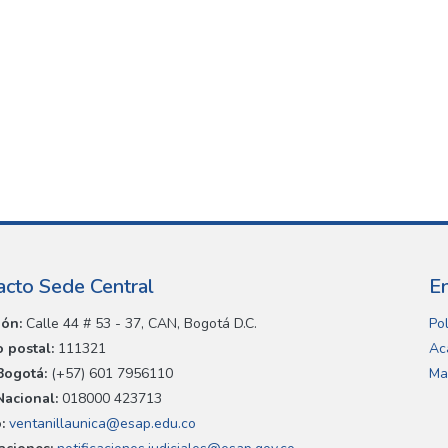
acto Sede Central
E
ión:
Calle 44 # 53 - 37, CAN, Bogotá D.C.
Pol
 postal:
111321
Ac
Bogotá:
(+57) 601 7956110
Ma
Nacional:
018000 423713
:
ventanillaunica@esap.edu.co