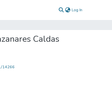
(current)
Log In
nzanares Caldas
71/14266