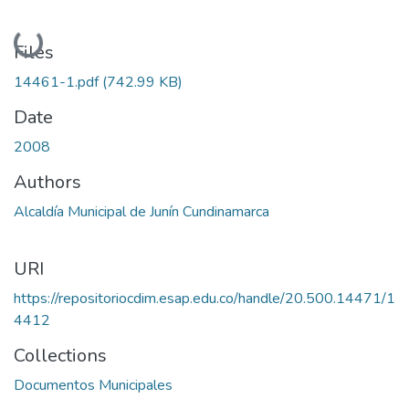
Loading...
Files
14461-1.pdf
(742.99 KB)
Date
2008
Authors
Alcaldía Municipal de Junín Cundinamarca
URI
https://repositoriocdim.esap.edu.co/handle/20.500.14471/1
4412
Collections
Documentos Municipales