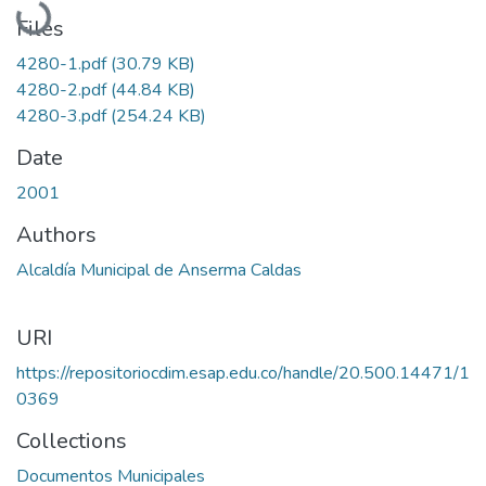
Loading...
Files
4280-1.pdf
(30.79 KB)
4280-2.pdf
(44.84 KB)
4280-3.pdf
(254.24 KB)
Date
2001
Authors
Alcaldía Municipal de Anserma Caldas
URI
https://repositoriocdim.esap.edu.co/handle/20.500.14471/1
0369
Collections
Documentos Municipales