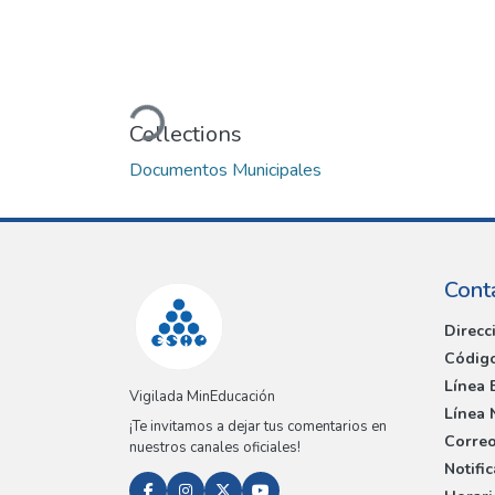
Loading...
Collections
Documentos Municipales
Cont
Direcc
Código
Línea 
Vigilada MinEducación
Línea 
¡Te invitamos a dejar tus comentarios en
Correo
nuestros canales oficiales!
Notifi