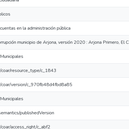
 ciudadana
blicos
cuentas en la administración pública
rrupción municipio de Arjona, versión 2020 : Arjona Primero, El
Municipales
rg/coar/resource_type/c_1843
org/coar/version/c_970fb48d4fbd8a85
Municipales
/semantics/publishedVersion
rg/coar/access_right/c_abf2