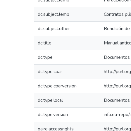
dc.subject.lemb
Participación
dc.subject.lemb
Contratos pú
dc.subject.other
Rendición de 
dc.title
Manual antico
dc.type
Documentos 
dc.type.coar
http://purl.o
dc.type.coarversion
http://purl.
dc.type.local
Documentos 
dc.type.version
info:eu-repo
oaire.accessrights
http://purl.o