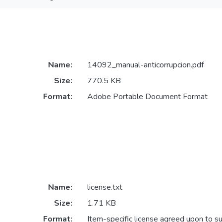
Name:
14092_manual-anticorrupcion.pdf
Size:
770.5 KB
Format:
Adobe Portable Document Format
Name:
license.txt
Size:
1.71 KB
Format:
Item-specific license agreed upon to s