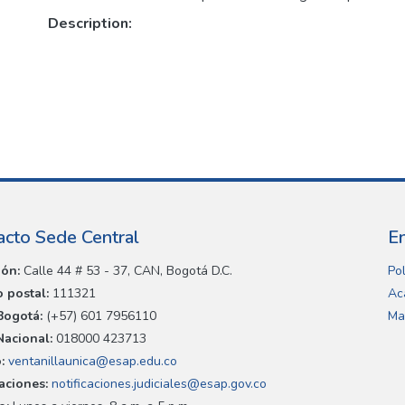
Description:
acto Sede Central
E
ión:
Calle 44 # 53 - 37, CAN, Bogotá D.C.
Pol
 postal:
111321
Ac
Bogotá:
(+57) 601 7956110
Ma
Nacional:
018000 423713
:
ventanillaunica@esap.edu.co
caciones:
notificaciones.judiciales@esap.gov.co