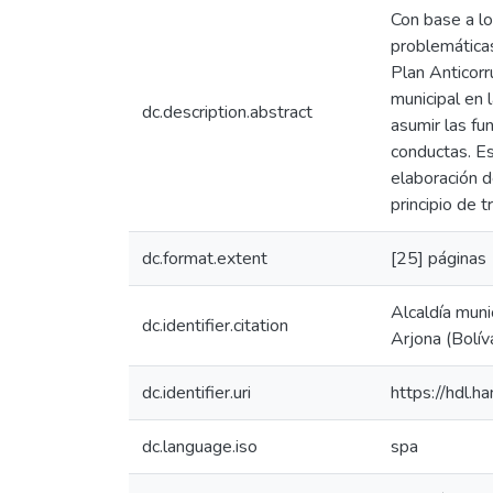
Con base a lo
problemáticas
Plan Anticorr
municipal en
dc.description.abstract
asumir las fu
conductas. Es
elaboración d
principio de t
dc.format.extent
[25] páginas
Alcaldía muni
dc.identifier.citation
Arjona (Bolív
dc.identifier.uri
https://hdl.
dc.language.iso
spa