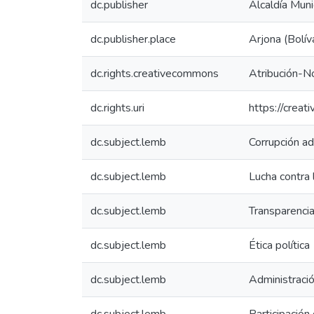
dc.publisher
Alcaldía Muni
dc.publisher.place
Arjona (Bolív
dc.rights.creativecommons
Atribución-N
dc.rights.uri
https://crea
dc.subject.lemb
Corrupción ad
dc.subject.lemb
Lucha contra 
dc.subject.lemb
Transparencia
dc.subject.lemb
Ética política
dc.subject.lemb
Administració