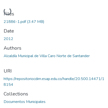
Loading...
Files
21886-1.pdf
(3.47 MB)
Date
2012
Authors
Alcaldía Municipal de Villa Caro Norte de Santander
URI
https://repositoriocdim.esap.edu.co/handle/20.500.14471/1
8154
Collections
Documentos Municipales