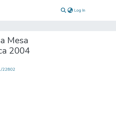
(current)
Log In
La Mesa
ca 2004
71/22802