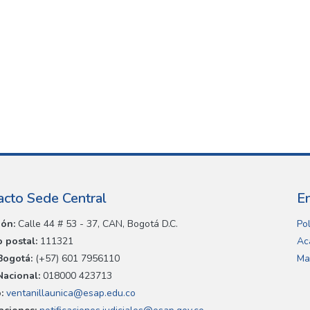
acto Sede Central
E
ión:
Calle 44 # 53 - 37, CAN, Bogotá D.C.
Pol
 postal:
111321
Ac
Bogotá:
(+57) 601 7956110
Ma
Nacional:
018000 423713
:
ventanillaunica@esap.edu.co