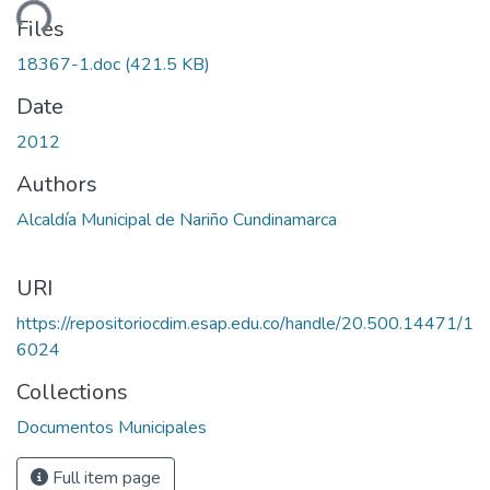
ding...
Files
18367-1.doc
(421.5 KB)
Date
2012
Authors
Alcaldía Municipal de Nariño Cundinamarca
URI
https://repositoriocdim.esap.edu.co/handle/20.500.14471/1
6024
Collections
Documentos Municipales
Full item page