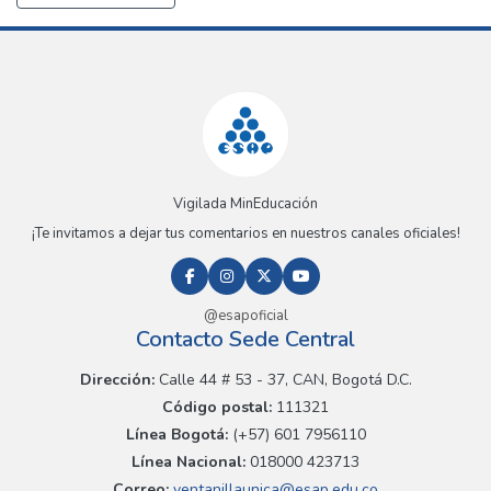
Vigilada MinEducación
¡Te invitamos a dejar tus comentarios en nuestros canales oficiales!
@esapoficial
Contacto Sede Central
Dirección:
Calle 44 # 53 - 37, CAN, Bogotá D.C.
Código postal:
111321
Línea Bogotá:
(+57) 601 7956110
Línea Nacional:
018000 423713
Correo:
ventanillaunica@esap.edu.co