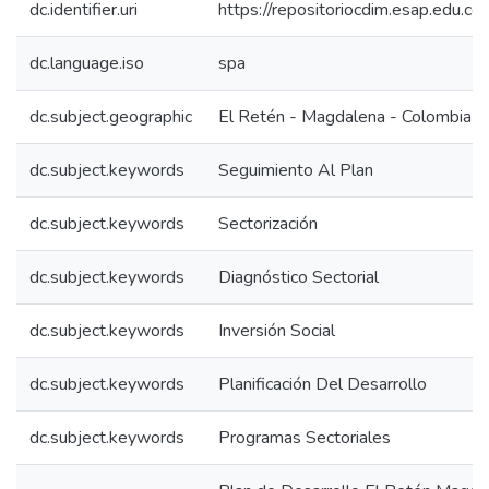
dc.identifier.uri
https://repositoriocdim.esap.edu.
dc.language.iso
spa
dc.subject.geographic
El Retén - Magdalena - Colombia
dc.subject.keywords
Seguimiento Al Plan
dc.subject.keywords
Sectorización
dc.subject.keywords
Diagnóstico Sectorial
dc.subject.keywords
Inversión Social
dc.subject.keywords
Planificación Del Desarrollo
dc.subject.keywords
Programas Sectoriales