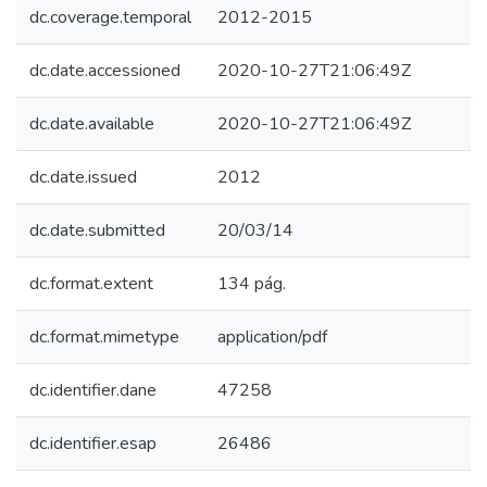
dc.coverage.temporal
2012-2015
dc.date.accessioned
2020-10-27T21:06:49Z
dc.date.available
2020-10-27T21:06:49Z
dc.date.issued
2012
dc.date.submitted
20/03/14
dc.format.extent
134 pág.
dc.format.mimetype
application/pdf
dc.identifier.dane
47258
dc.identifier.esap
26486