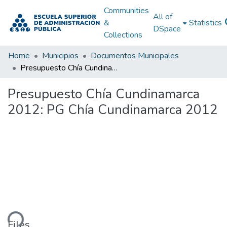
Communities
All of
&
Statistics
DSpace
Collections
Home
Municipios
Documentos Municipales
Presupuesto Chía Cundinamarca 2012: PG Chía Cundinamarca 2012
Presupuesto Chía Cundinamarca
2012: PG Chía Cundinamarca 2012
ding...
Files