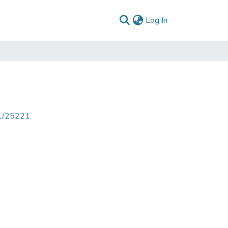
(current)
Log In
71/25221