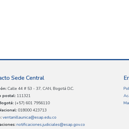
acto Sede Central
E
ión:
Calle 44 # 53 - 37, CAN, Bogotá D.C.
Pol
 postal:
111321
Ac
Bogotá:
(+57) 601 7956110
Ma
Nacional:
018000 423713
:
ventanillaunica@esap.edu.co
caciones:
notificaciones.judiciales@esap.gov.co