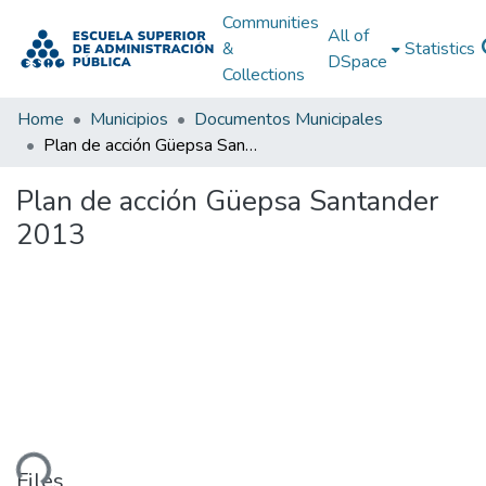
Communities
All of
&
Statistics
DSpace
Collections
Home
Municipios
Documentos Municipales
Plan de acción Güepsa Santander 2013
Plan de acción Güepsa Santander
2013
ding...
Files