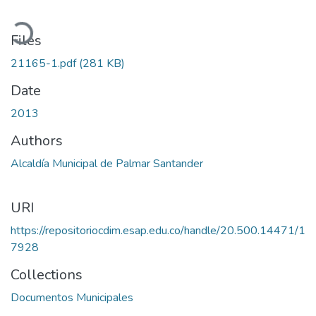
Loading...
Files
21165-1.pdf
(281 KB)
Date
2013
Authors
Alcaldía Municipal de Palmar Santander
URI
https://repositoriocdim.esap.edu.co/handle/20.500.14471/1
7928
Collections
Documentos Municipales