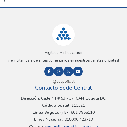
Vigilada MinEducación
¡Te invitamos a dejar tus comentarios en nuestros canales oficiales!
@esapoficial
Contacto Sede Central
Dirección:
Calle 44 # 53 - 37, CAN, Bogotá D.C.
Código postal:
111321
Línea Bogotá:
(+57) 601 7956110
Línea Nacional:
018000 423713
Correo:
ventanillaunica@esap.edu.co