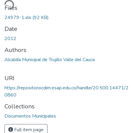
ding...
Files
24979-1.xls
(92 KB)
Date
2012
Authors
Alcaldía Municipal de Trujillo Valle del Cauca
URI
https://repositoriocdim.esap.edu.co/handle/20.500.14471/2
0860
Collections
Documentos Municipales
Full item page