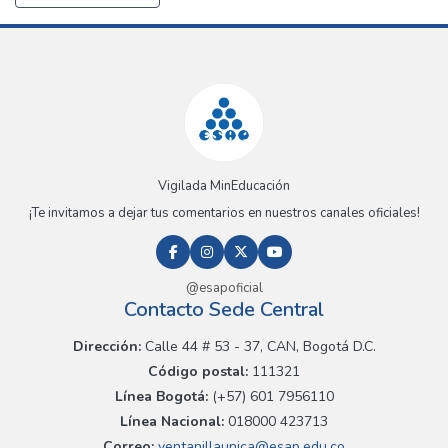
Vigilada MinEducación
¡Te invitamos a dejar tus comentarios en nuestros canales oficiales!
@esapoficial
Contacto Sede Central
Dirección:
Calle 44 # 53 - 37, CAN, Bogotá D.C.
Código postal:
111321
Línea Bogotá:
(+57) 601 7956110
Línea Nacional:
018000 423713
Correo:
ventanillaunica@esap.edu.co