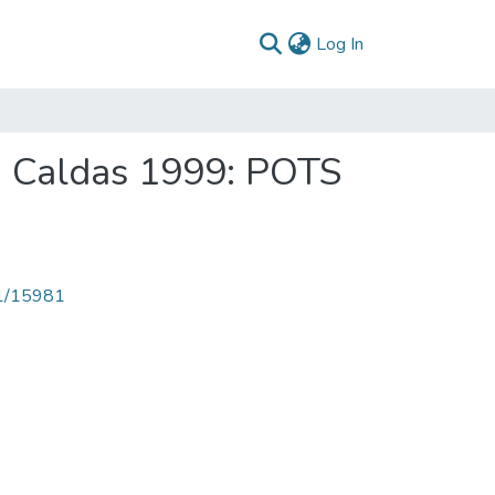
(current)
Log In
na Caldas 1999: POTS
71/15981