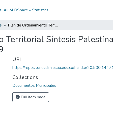
s
All of DSpace
Statistics
s
Plan de Ordenamiento Territorial Síntesis Palestina Caldas 1999: POTS Palestina Caldas 1999
 Territorial Síntesis Palesti
9
URI
https://repositoriocdim.esap.edu.co/handle/20.500.144
Collections
Documentos Municipales
Full item page