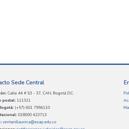
acto Sede Central
E
ión:
Calle 44 # 53 - 37, CAN, Bogotá D.C.
Pol
 postal:
111321
Ac
Bogotá:
(+57) 601 7956110
Ma
Nacional:
018000 423713
:
ventanillaunica@esap.edu.co