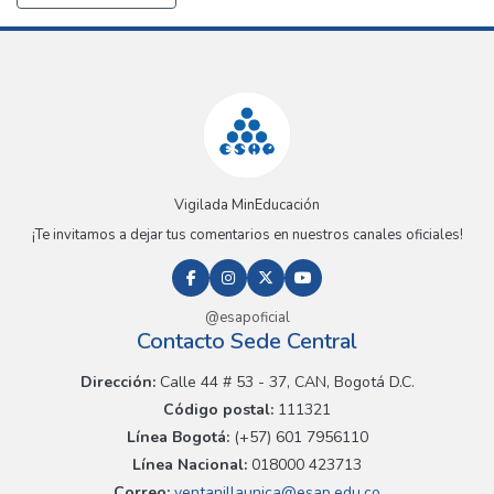
Vigilada MinEducación
¡Te invitamos a dejar tus comentarios en nuestros canales oficiales!
@esapoficial
Contacto Sede Central
Dirección:
Calle 44 # 53 - 37, CAN, Bogotá D.C.
Código postal:
111321
Línea Bogotá:
(+57) 601 7956110
Línea Nacional:
018000 423713
Correo:
ventanillaunica@esap.edu.co