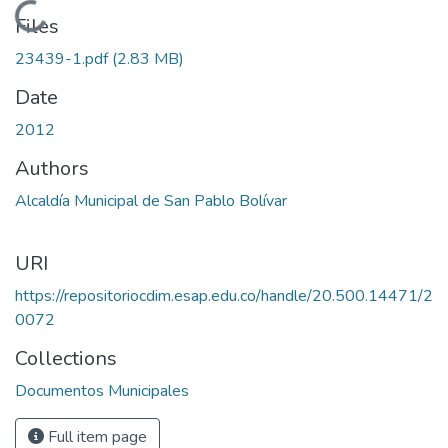
Loading...
Files
23439-1.pdf
(2.83 MB)
Date
2012
Authors
Alcaldía Municipal de San Pablo Bolívar
URI
https://repositoriocdim.esap.edu.co/handle/20.500.14471/2
0072
Collections
Documentos Municipales
Full item page