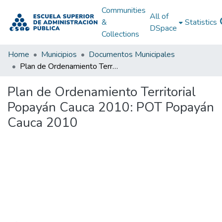
Communities
All of
&
Statistics
DSpace
Collections
Home
Municipios
Documentos Municipales
Plan de Ordenamiento Territorial Popayán Cauca 2010: POT Popayán Cauca 2010
Plan de Ordenamiento Territorial
Popayán Cauca 2010: POT Popayán
Cauca 2010
Loading...