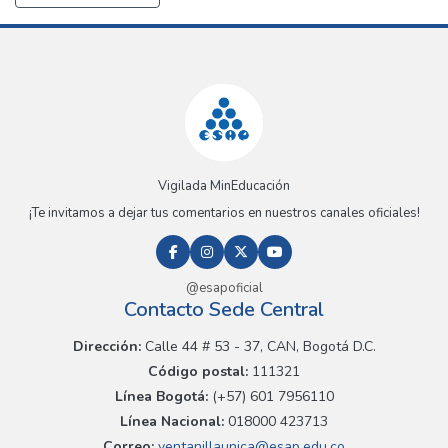
Vigilada MinEducación
¡Te invitamos a dejar tus comentarios en nuestros canales oficiales!
@esapoficial
Contacto Sede Central
Dirección:
Calle 44 # 53 - 37, CAN, Bogotá D.C.
Código postal:
111321
Línea Bogotá:
(+57) 601 7956110
Línea Nacional:
018000 423713
Correo:
ventanillaunica@esap.edu.co