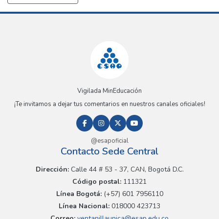
Vigilada MinEducación
¡Te invitamos a dejar tus comentarios en nuestros canales oficiales!
@esapoficial
Contacto Sede Central
Dirección:
Calle 44 # 53 - 37, CAN, Bogotá D.C.
Código postal:
111321
Línea Bogotá:
(+57) 601 7956110
Línea Nacional:
018000 423713
Correo:
ventanillaunica@esap.edu.co