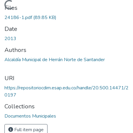
Loading...
Files
24186-1.pdf
(89.85 KB)
Date
2013
Authors
Alcaldía Municipal de Herrán Norte de Santander
URI
https://repositoriocdim.esap.edu.co/handle/20.500.14471/2
0197
Collections
Documentos Municipales
Full item page