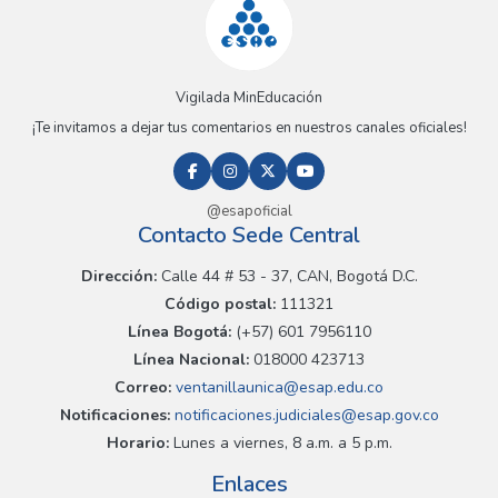
Vigilada MinEducación
¡Te invitamos a dejar tus comentarios en nuestros canales oficiales!
@esapoficial
Contacto Sede Central
Dirección:
Calle 44 # 53 - 37, CAN, Bogotá D.C.
Código postal:
111321
Línea Bogotá:
(+57) 601 7956110
Línea Nacional:
018000 423713
Correo:
ventanillaunica@esap.edu.co
Notificaciones:
notificaciones.judiciales@esap.gov.co
Horario:
Lunes a viernes, 8 a.m. a 5 p.m.
Enlaces