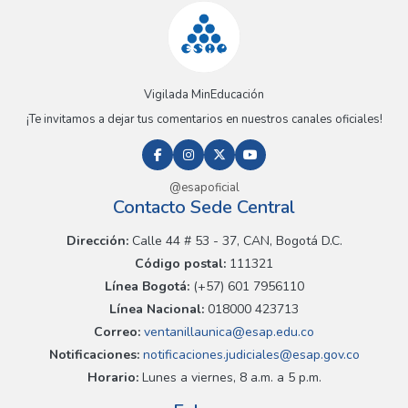
Vigilada MinEducación
¡Te invitamos a dejar tus comentarios en nuestros canales oficiales!
@esapoficial
Contacto Sede Central
Dirección:
Calle 44 # 53 - 37, CAN, Bogotá D.C.
Código postal:
111321
Línea Bogotá:
(+57) 601 7956110
Línea Nacional:
018000 423713
Correo:
ventanillaunica@esap.edu.co
Notificaciones:
notificaciones.judiciales@esap.gov.co
Horario:
Lunes a viernes, 8 a.m. a 5 p.m.