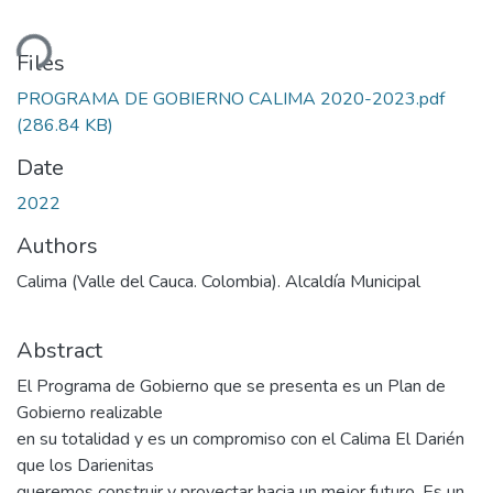
ding...
Files
PROGRAMA DE GOBIERNO CALIMA 2020-2023.pdf
(286.84 KB)
Date
2022
Authors
Calima (Valle del Cauca. Colombia). Alcaldía Municipal
Abstract
El Programa de Gobierno que se presenta es un Plan de
Gobierno realizable
en su totalidad y es un compromiso con el Calima El Darién
que los Darienitas
queremos construir y proyectar hacia un mejor futuro. Es un