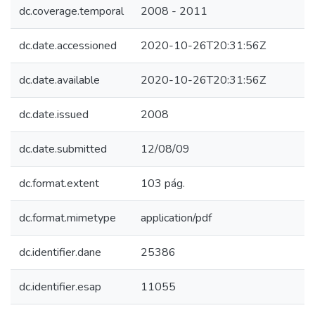
dc.coverage.temporal
2008 - 2011
dc.date.accessioned
2020-10-26T20:31:56Z
dc.date.available
2020-10-26T20:31:56Z
dc.date.issued
2008
dc.date.submitted
12/08/09
dc.format.extent
103 pág.
dc.format.mimetype
application/pdf
dc.identifier.dane
25386
dc.identifier.esap
11055