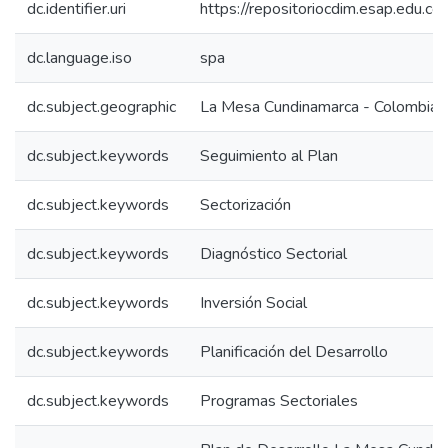
dc.identifier.uri
https://repositoriocdim.esap.edu.
dc.language.iso
spa
dc.subject.geographic
La Mesa Cundinamarca - Colombia
dc.subject.keywords
Seguimiento al Plan
dc.subject.keywords
Sectorización
dc.subject.keywords
Diagnóstico Sectorial
dc.subject.keywords
Inversión Social
dc.subject.keywords
Planificación del Desarrollo
dc.subject.keywords
Programas Sectoriales