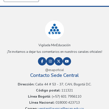
Vigilada MinEducación
¡Te invitamos a dejar tus comentarios en nuestros canales oficiales!
@esapoficial
Contacto Sede Central
Dirección:
Calle 44 # 53 - 37, CAN, Bogotá D.C.
Código postal:
111321
Línea Bogotá:
(+57) 601 7956110
Línea Nacional:
018000 423713
Correo:
ventanillaunica@esap.edu.co