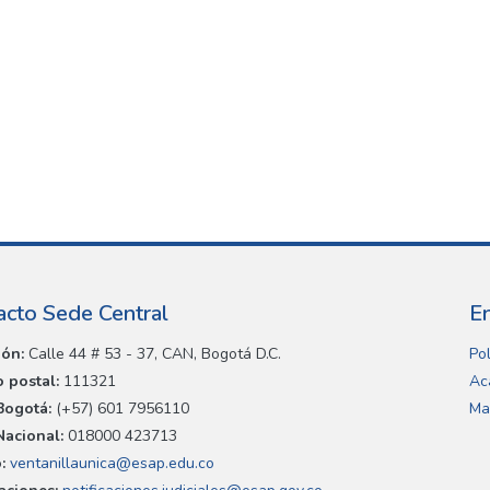
acto Sede Central
E
ión:
Calle 44 # 53 - 37, CAN, Bogotá D.C.
Pol
 postal:
111321
Ac
Bogotá:
(+57) 601 7956110
Ma
Nacional:
018000 423713
:
ventanillaunica@esap.edu.co