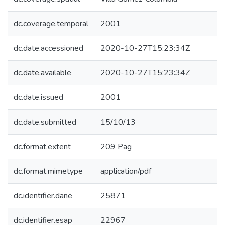
dc.coverage.temporal
2001
dc.date.accessioned
2020-10-27T15:23:34Z
dc.date.available
2020-10-27T15:23:34Z
dc.date.issued
2001
dc.date.submitted
15/10/13
dc.format.extent
209 Pag
dc.format.mimetype
application/pdf
dc.identifier.dane
25871
dc.identifier.esap
22967