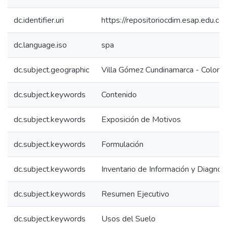
dc.identifier.uri
https://repositoriocdim.esap.edu.
dc.language.iso
spa
dc.subject.geographic
Villa Gómez Cundinamarca - Colomb
dc.subject.keywords
Contenido
dc.subject.keywords
Exposición de Motivos
dc.subject.keywords
Formulación
dc.subject.keywords
Inventario de Información y Diagnos
dc.subject.keywords
Resumen Ejecutivo
dc.subject.keywords
Usos del Suelo