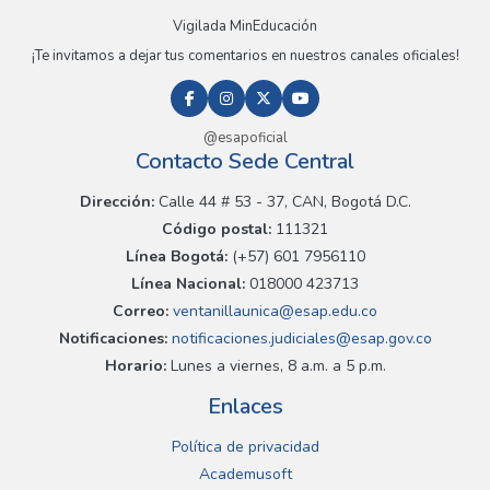
Vigilada MinEducación
¡Te invitamos a dejar tus comentarios en nuestros canales oficiales!
@esapoficial
Contacto Sede Central
Dirección:
Calle 44 # 53 - 37, CAN, Bogotá D.C.
Código postal:
111321
Línea Bogotá:
(+57) 601 7956110
Línea Nacional:
018000 423713
Correo:
ventanillaunica@esap.edu.co
Notificaciones:
notificaciones.judiciales@esap.gov.co
Horario:
Lunes a viernes, 8 a.m. a 5 p.m.
Enlaces
Política de privacidad
Academusoft