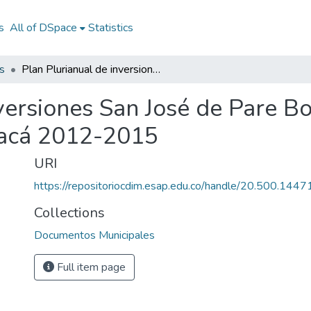
s
All of DSpace
Statistics
s
Plan Plurianual de inversiones San José de Pare Boyacá 2012-2015: PPI San José de Pare Boyacá 2012-2015
nversiones San José de Pare 
yacá 2012-2015
URI
https://repositoriocdim.esap.edu.co/handle/20.500.144
Collections
Documentos Municipales
Full item page