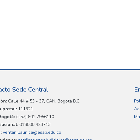
acto Sede Central
E
ión:
Calle 44 # 53 - 37, CAN, Bogotá D.C.
Pol
 postal:
111321
Ac
Bogotá:
(+57) 601 7956110
Ma
Nacional:
018000 423713
:
ventanillaunica@esap.edu.co