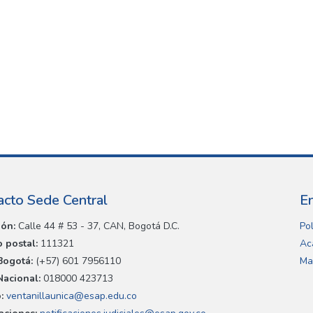
acto Sede Central
E
ión:
Calle 44 # 53 - 37, CAN, Bogotá D.C.
Pol
 postal:
111321
Ac
Bogotá:
(+57) 601 7956110
Ma
Nacional:
018000 423713
:
ventanillaunica@esap.edu.co