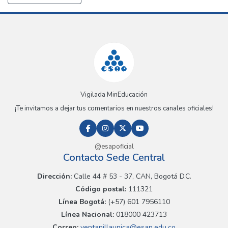
Vigilada MinEducación
¡Te invitamos a dejar tus comentarios en nuestros canales oficiales!
@esapoficial
Contacto Sede Central
Dirección:
Calle 44 # 53 - 37, CAN, Bogotá D.C.
Código postal:
111321
Línea Bogotá:
(+57) 601 7956110
Línea Nacional:
018000 423713
Correo:
ventanillaunica@esap.edu.co