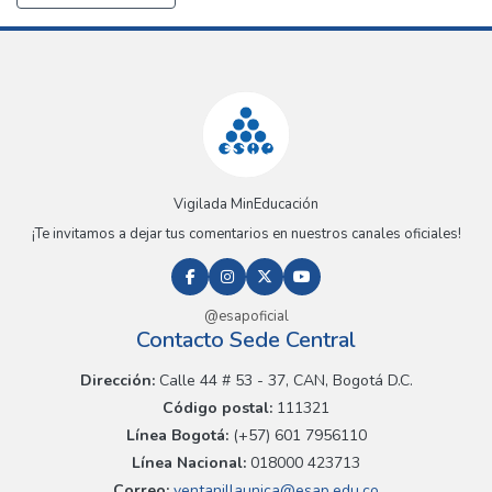
Vigilada MinEducación
¡Te invitamos a dejar tus comentarios en nuestros canales oficiales!
@esapoficial
Contacto Sede Central
Dirección:
Calle 44 # 53 - 37, CAN, Bogotá D.C.
Código postal:
111321
Línea Bogotá:
(+57) 601 7956110
Línea Nacional:
018000 423713
Correo:
ventanillaunica@esap.edu.co