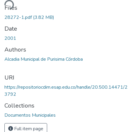
ding...
Files
28272-1.pdf
(3.82 MB)
Date
2001
Authors
Alcadia Municipal de Purisima Córdoba
URI
https://repositoriocdim.esap.edu.co/handle/20.500.14471/2
3792
Collections
Documentos Municipales
Full item page