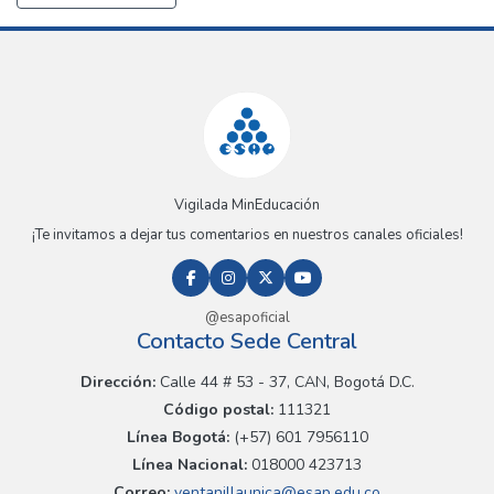
Vigilada MinEducación
¡Te invitamos a dejar tus comentarios en nuestros canales oficiales!
@esapoficial
Contacto Sede Central
Dirección:
Calle 44 # 53 - 37, CAN, Bogotá D.C.
Código postal:
111321
Línea Bogotá:
(+57) 601 7956110
Línea Nacional:
018000 423713
Correo:
ventanillaunica@esap.edu.co