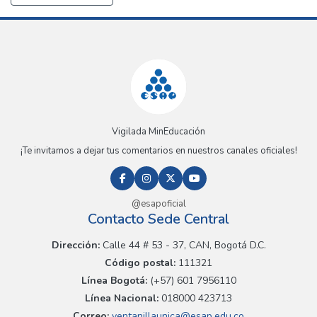
Vigilada MinEducación
¡Te invitamos a dejar tus comentarios en nuestros canales oficiales!
@esapoficial
Contacto Sede Central
Dirección:
Calle 44 # 53 - 37, CAN, Bogotá D.C.
Código postal:
111321
Línea Bogotá:
(+57) 601 7956110
Línea Nacional:
018000 423713
Correo:
ventanillaunica@esap.edu.co