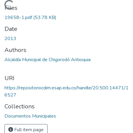
Loading...
Files
19658-1.pdf
(53.78 KB)
Date
2013
Authors
Alcaldía Municipal de Chigorodó Antioquia
URI
https://repositoriocdim.esap.edu.co/handle/20.500.14471/1
6527
Collections
Documentos Municipales
Full item page