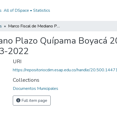
s
All of DSpace
Statistics
s
Marco Fiscal de Mediano Plazo Quípama Boyacá 2013-2022: MFMP Quípama Boyacá 2013-2022
iano Plazo Quípama Boyacá
3-2022
URI
https://repositoriocdim.esap.edu.co/handle/20.500.144
Collections
Documentos Municipales
Full item page