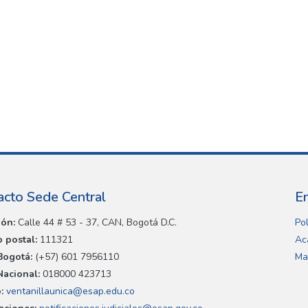
acto Sede Central
E
ión:
Calle 44 # 53 - 37, CAN, Bogotá D.C.
Pol
 postal:
111321
Ac
Bogotá:
(+57) 601 7956110
Ma
Nacional:
018000 423713
:
ventanillaunica@esap.edu.co