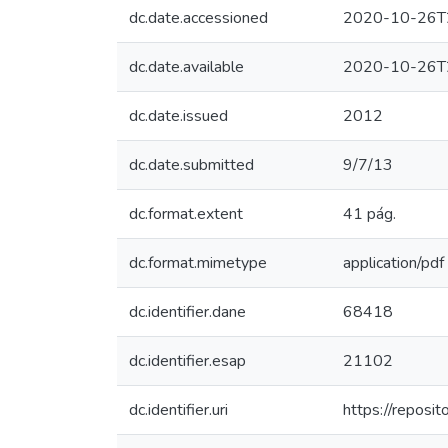
dc.date.accessioned
2020-10-26T
dc.date.available
2020-10-26T
dc.date.issued
2012
dc.date.submitted
9/7/13
dc.format.extent
41 pág.
dc.format.mimetype
application/pdf
dc.identifier.dane
68418
dc.identifier.esap
21102
dc.identifier.uri
https://repos