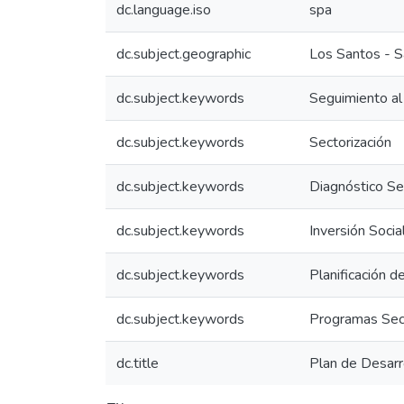
dc.language.iso
spa
dc.subject.geographic
Los Santos - S
dc.subject.keywords
Seguimiento al
dc.subject.keywords
Sectorización
dc.subject.keywords
Diagnóstico Sec
dc.subject.keywords
Inversión Socia
dc.subject.keywords
Planificación d
dc.subject.keywords
Programas Sec
dc.title
Plan de Desar